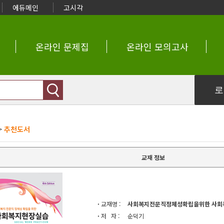
에듀메인
고시각
온라인 문제집
온라인 모의고사
>
추천도서
교재 정보
·
교재명 :
사회복지전문직정체성확립을위한 사회복
·
저 자 :
순덕기