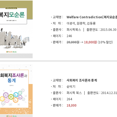
·
교재명 :
Welfare Contradiction[복지모순
·
저 자 :
이광석, 원종학, 김동룡
·
출판사 :
퍼시픽북스 | 출판연도 : 2015.06.30
·
페이지 :
246
·
판매가 :
20,000원
→
18,000원
(10% 할인)
·
교재명 :
사회복지 조사론과 통계
·
저 자 :
순덕기
·
출판사 :
퍼시픽 북스 | 출판연도 : 2014.12.3
·
페이지 :
264
·
판매가 :
18,000