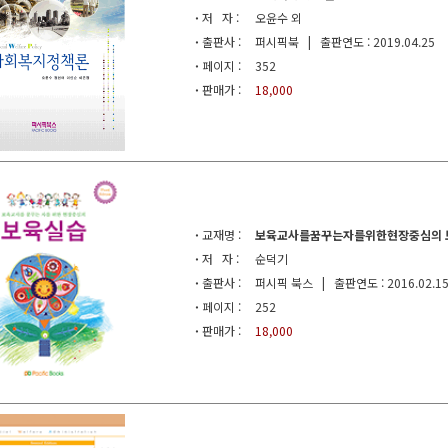
·
저 자 :
오윤수 외
·
출판사 :
퍼시픽북 | 출판연도 : 2019.04.25
·
페이지 :
352
·
판매가 :
18,000
·
교재명 :
보육교사를꿈꾸는자를위한현장중심의 보
·
저 자 :
순덕기
·
출판사 :
퍼시픽 북스 | 출판연도 : 2016.02.1
·
페이지 :
252
·
판매가 :
18,000