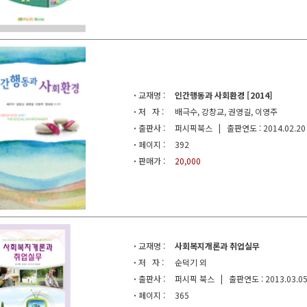
·
교재명 :
인간행동과 사회환경 [2014]
·
저 자 :
배극수, 강창교, 권영길, 이영주
·
출판사 :
퍼시픽북스 | 출판연도 : 2014.02.20
·
페이지 :
392
·
판매가 :
20,000
·
교재명 :
사회복지개론과 취업실무
·
저 자 :
순덕기 외
·
출판사 :
퍼시픽 북스 | 출판연도 : 2013.03.0
·
페이지 :
365