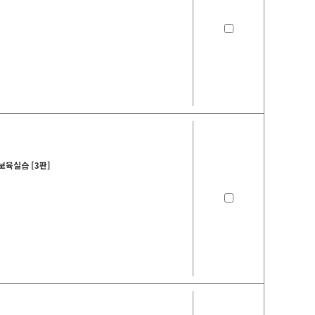
육실습 [3판]
5