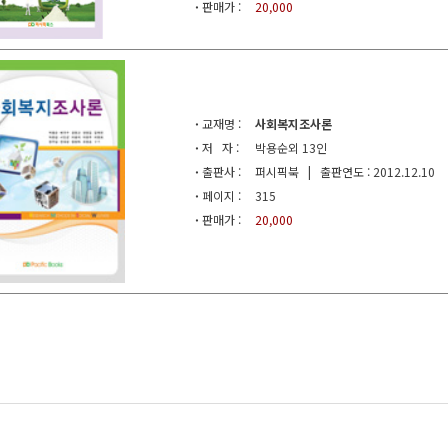
·
판매가 :
20,000
·
교재명 :
사회복지조사론
·
저 자 :
박용순외 13인
·
출판사 :
퍼시픽북 | 출판연도 : 2012.12.10
·
페이지 :
315
·
판매가 :
20,000